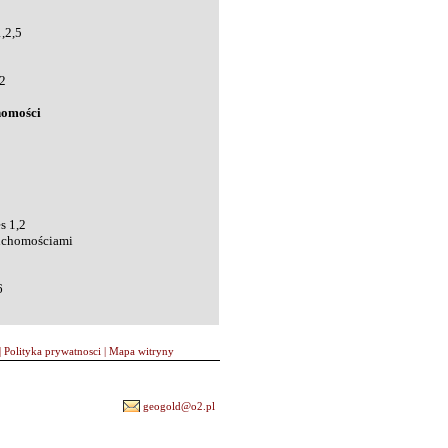
,2,5
2
homości
s 1,2
ruchomościami
6
|
Polityka prywatnosci
|
Mapa witryny
geogold@o2.pl