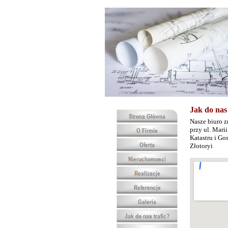
Jak do nas 
Nasze biuro z
przy ul. Mari
Katastru i G
Złotoryi