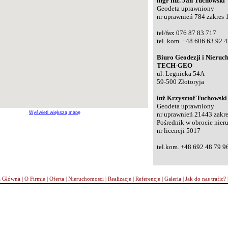
mgr inż. Jan Tuchowski
Geodeta uprawniony
nr uprawnień 784 zakres 1
tel/fax 076 87 83 717
tel. kom. +48 606 63 92 4
Biuro Geodezji i Nieruc
TECH-GEO
ul. Legnicka 54A
59-500 Złotoryja
inż Krzysztof Tuchowski
Geodeta uprawniony
Wyświetl większą mapę
nr uprawnień 21443 zakre
Pośrednik w obrocie nie
nr licencji 5017
tel.kom. +48 692 48 79 9
a Główna
|
O Firmie
|
Oferta
|
Nieruchomosci
|
Realizacje
|
Referencje
|
Galeria
|
Jak do nas trafic?